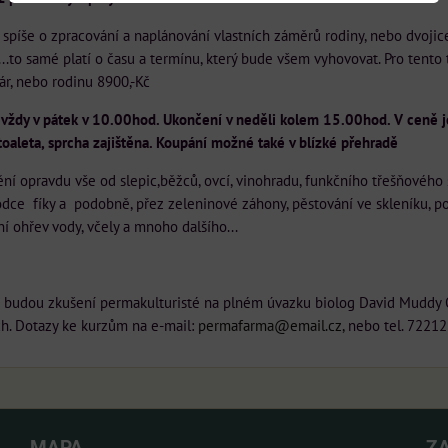
spíše o zpracování a naplánování vlastních záměrů rodiny, nebo dvojice
...to samé platí o času a termínu, který bude všem vyhovovat. Pro tento 
ár, nebo rodinu 8900,-Kč
ě vždy v pátek v 10.00hod. Ukončení v neděli kolem 15.00hod. V ceně 
toaleta, sprcha zajištěna. Koupání možné také v blízké přehradě
ní opravdu vše od slepic,běžců, ovcí, vinohradu, funkčního třešňového 
dce fíky a podobně, přez zeleninové záhony, pěstování ve skleníku, pol
rní ohřev vody, včely a mnoho dalšího...
s budou zkušení permakulturisté na plném úvazku biolog David Muddy O
ch. Dotazy ke kurzům na e-mail:
permafarma@email.cz,
nebo tel. 72212
MAPA
Z