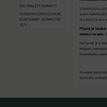
EKO TOALETY SEPARETT
V tomto kurzu jde 
OSTROVNÍ FOTOVOLTAICKÉ
velmi individuální
ELEKTRÁRNY - KOMPLETNÍ
dny kurzu je pro p
SETY
Příjezd je ideáln
stanech na sadu - 
Na Farmě je k vidě
mišpule, temnoplo
fotovoltaiku, solá
Provázet kurzy vá
na těchto stránká