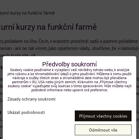
urní kurzy na funkční farmě
urní kurzy na funkční farmě
y pořádané na Jihu Čech, v krásném prostředí sadů a pastvin pořádáme j
enán - ani ne tak virem, jako opatřením vlády...doufáme, že v následují
nech bude vše ok...
Předvolby soukromí
rz č.1
Soubory cookie používáme k vylepšení vaší návštěvy tohoto webu, k analýze
jeho výkonu a ke shromažďování údajů o jeho používání. Můžeme k tomu použít
nástroje a služby třetích stran a shromážděná data mohou být přenášena
ho kurzu č. 1. bude pozemek a jeho specifikace, rozložení, určení pěsteb
partnerům v EU, USA nebo jiných zemích. Kliknutím na „Přijmout všechny
dílka a práce s vodou, pěstování a chov. Celou dobu bude neustále pod
soubory cookie“ vyjadřujete svůj souhlas s tímto zpracováním. Níže můžete najít
podrobné informace nebo upravit své preference.
osti a prmadesignu s ukázkou zvládnutých a funkčních částí. Ukážeme 
Zásady ochrany soukromí
Enegetika a energetická bezpečnost, je také žhavým tématem.
 pro pokročilé č. 2
se věnuje více do hloubky jednotlivým tématům p
Ukázat podrobnosti
Přijmout všechny cookies
í, kompostování. Můžete se naučit pracovat s kosou, včetně její příprav
ové mouky, zpracovávat zrno a spoustu dalších věcí.
Odmítnout vše
 pro rodiny a páry č.3