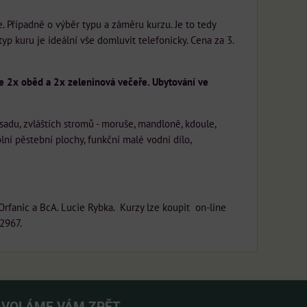
. Případně o výběr typu a záměru kurzu. Je to tedy
typ kuru je ideální vše domluvit telefonicky. Cena za 3.
je 2x oběd a 2x zeleninová večeře. Ubytování ve
sadu, zvláštích stromů - moruše, mandloně, kdoule,
ní pěstební plochy, funkční malé vodní dílo,
rfanic a BcA. Lucie Rybka. Kurzy lze koupit on-line
2967.
AVOLÁME VÁM ZPĚT