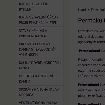
JURTA K TRVALÉMU
BYDLENÍ
Úvod
Permakult
JURTA A STAVEBNÍ ÚŘAD -
Permakult
PROBLEMATIKA UMÍSTĚNÍ
STAVBY KOMÍNŮ A
Permakulturní kurz
PŘIPOJENÍ KAMEN
rok je však poznam
opožděných termí
KRBOVÁ A PELETOVÁ
KAMNA S TEPLOVODNÍM
Permakulturní ku
VÝMĚNÍKEM
P. Náplní základní
KAMNA DOVRE, NORDPEIS ,
charakter, vodní 
MORSO
rozumné soběstačn
způsobem života. 
PELETOVÁ A HYBRIDNÍ
KAMNA
Permakulturní kurz
SPORÁKY NA TUHÁ PALIVA
ošetřování, hnojen
NORDICA
pletýnky ze špald
VENTILÁTORY NA KAMNA
Permakulturní kurz