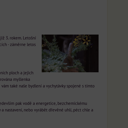
iž 3. rokem. Letošní
cích - záměrne letos
ních ploch a jejich
porována myšlenka
vám také naše bydlení a vychytávky spojené s tímto
ředevším pak vodě a energetice, bezchemickému
y a nastavení, nebo vyrábět dřevěné uhlí, péct chle a