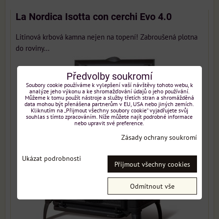
La Nordica Isotta con cerchi Evo 4.0
Litinová krbová kamna nejen na topení! Zabroušená plotna
do roviny...
Předvolby soukromí
Soubory cookie používáme k vylepšení vaší návštěvy tohoto webu, k
analýze jeho výkonu a ke shromažďování údajů o jeho používání.
Můžeme k tomu použít nástroje a služby třetích stran a shromážděná
data mohou být přenášena partnerům v EU, USA nebo jiných zemích.
Kliknutím na „Přijmout všechny soubory cookie“ vyjadřujete svůj
souhlas s tímto zpracováním. Níže můžete najít podrobné informace
nebo upravit své preference.
Zásady ochrany soukromí
Ukázat podrobnosti
Přijmout všechny cookies
Odmítnout vše