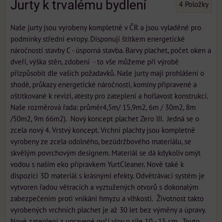
Jurty k trvalému bydlení
4
Položky
Naše jurty jsou vyrobeny kompletně v ČR a jsou vyladěné pro
podmínky střední evropy. Disponují štítkem energetické
náročnosti stavby C - úsporná stavba. Barvy plachet, počet oken a
dveří, výška stěn, zdobení - to vše můžeme při výrobě
přizpůsobit dle vašich požadavků. Naše jurty mají prohlášení o
shodě, průkazy energetické náročnosti, komíny připravené a
oštítkované k revizi, atesty pro zateplení a hořlavost konstrukcí.
Naše rozměrová řada: průměr4,5m/ 15,9m2, 6m / 30m2, 8m
/50m2, 9m 66m2). Nový koncept plachet Zero III. Jedná se o
zcela nový 4. Vrstvý koncept. Vrchní plachty jsou kompletně
vyrobeny ze zcela odolného, bezúdržbového materiálu, se
skvělým povrchovým designem. Materiál se dá kdykoliv omýt
vodou s naším eko přípravkem YurtCleaner. Nově také k
dispozici 3D materiál s krásnými efekty. Odvětrávací systém je
vytvoren řadou větracích a vyztužených otvorů s dokonalým
zabezpečením proti vnikáni hmyzu a vlhkosti. Životnost takto
vyrobených vrchních plachet je až 30 let bez výměny a úpravy.
Nové zateplení z upravené ovčí vlny o síle 10 - 15 cm. Touto