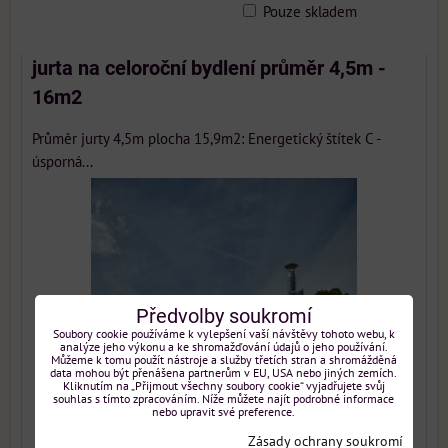
Pouze skladem
Mřížka
Seznam
Tabulka
jurta na celoroční bydlení průměr 4,5m -
16m2
Průměr jurty 4,5m plocha 15,9m2: Energetický štítek C -
úsporná...
Předvolby soukromí
Soubory cookie používáme k vylepšení vaší návštěvy tohoto webu, k
analýze jeho výkonu a ke shromažďování údajů o jeho používání.
Můžeme k tomu použít nástroje a služby třetích stran a shromážděná
data mohou být přenášena partnerům v EU, USA nebo jiných zemích.
Kliknutím na „Přijmout všechny soubory cookie“ vyjadřujete svůj
souhlas s tímto zpracováním. Níže můžete najít podrobné informace
nebo upravit své preference.
Zásady ochrany soukromí