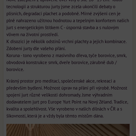
tecnologií a strukturou jurty jsme zcela ukončili debaty o
plísních, degradaci plachet a podobně. Mírné zvýšeni cen je
plně nahrazeno užitnou hodnotou a tepelným konfortem našich
jurt s energetickým štítkem C - úsporná stavba a s nulovým
vlivem na životní prostředí.
K disozici je několik odstínů vrchní plachty a jejich kombinace.
Zdobení jurty dle vašeho přání.
Koruna - tono vyrobeno z masivního dřeva, tyče borovice, smrk,
obvodová konstrukce smrk, dveře borovice, zárubně dub /
borovice.
Krásný prostor pro meditaci, společenské akce, rekreaci a
především bydlení. Možnost úprav na přání při výrobě. Možnost
spojení jurt různé velikosti dohromady. Jsme výhradním
dodavatelem jurt pro Europe Yurt Point na Nový Zéland. Tradice,
kvalita a spolehlivost. Vše vyrobeno v našich dílnách v ČR a s
šikovností, která je a vždy byla těmto místům dána.