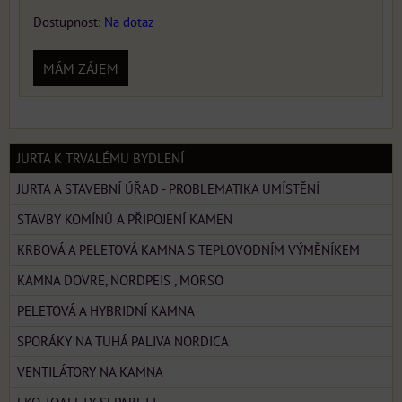
Dostupnost:
Na dotaz
MÁM ZÁJEM
JURTA K TRVALÉMU BYDLENÍ
JURTA A STAVEBNÍ ÚŘAD - PROBLEMATIKA UMÍSTĚNÍ
STAVBY KOMÍNŮ A PŘIPOJENÍ KAMEN
KRBOVÁ A PELETOVÁ KAMNA S TEPLOVODNÍM VÝMĚNÍKEM
KAMNA DOVRE, NORDPEIS , MORSO
PELETOVÁ A HYBRIDNÍ KAMNA
SPORÁKY NA TUHÁ PALIVA NORDICA
VENTILÁTORY NA KAMNA
EKO TOALETY SEPARETT