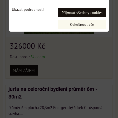
Ukázat podrobnosti
Přijmout všechny cookies
Odmítnout vše
326000 Kč
Dostupnost:
Skladem
MÁM ZÁJEM
jurta na celoroční bydlení průměr 6m -
30m2
Průměr 6m plocha 28,3m2 Energetický štítek C - úsporná
stavba....