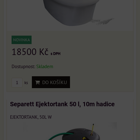
NOVINKA
18500 Kč
s DPH
Dostupnost:
Skladem
DO KOŠÍKU
ks
Separett Ejektortank 50 l, 10m hadice
EJEKTORTANK, 50L W