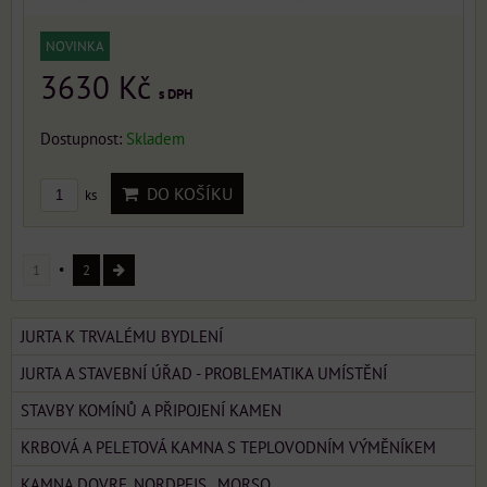
NOVINKA
3630 Kč
s DPH
Dostupnost:
Skladem
DO KOŠÍKU
ks
1
2
JURTA K TRVALÉMU BYDLENÍ
JURTA A STAVEBNÍ ÚŘAD - PROBLEMATIKA UMÍSTĚNÍ
STAVBY KOMÍNŮ A PŘIPOJENÍ KAMEN
KRBOVÁ A PELETOVÁ KAMNA S TEPLOVODNÍM VÝMĚNÍKEM
KAMNA DOVRE, NORDPEIS , MORSO