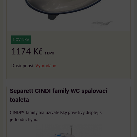
NOVINKA
1174 Kč
s DPH
Dostupnost:
Vyprodáno
Separett CINDI family WC spalovací
toaleta
CINDI® family má uživatelsky přívětivý displej s
jednoduchým...