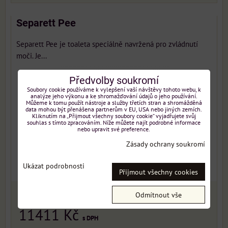
Separett Pee
Separett Pee je toaleta speciálně navržená pro zvládnutí
moči. Je...
Předvolby soukromí
Soubory cookie používáme k vylepšení vaší návštěvy tohoto webu, k
analýze jeho výkonu a ke shromažďování údajů o jeho používání.
Můžeme k tomu použít nástroje a služby třetích stran a shromážděná
data mohou být přenášena partnerům v EU, USA nebo jiných zemích.
Kliknutím na „Přijmout všechny soubory cookie“ vyjadřujete svůj
souhlas s tímto zpracováním. Níže můžete najít podrobné informace
nebo upravit své preference.
Zásady ochrany soukromí
Ukázat podrobnosti
Přijmout všechny cookies
Odmítnout vše
NOVINKA
11411 Kč
s DPH