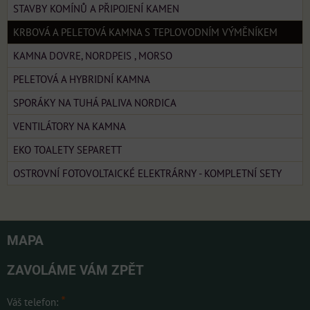
STAVBY KOMÍNŮ A PŘIPOJENÍ KAMEN
KRBOVÁ A PELETOVÁ KAMNA S TEPLOVODNÍM VÝMĚNÍKEM
KAMNA DOVRE, NORDPEIS , MORSO
PELETOVÁ A HYBRIDNÍ KAMNA
SPORÁKY NA TUHÁ PALIVA NORDICA
VENTILÁTORY NA KAMNA
EKO TOALETY SEPARETT
OSTROVNÍ FOTOVOLTAICKÉ ELEKTRÁRNY - KOMPLETNÍ SETY
MAPA
ZAVOLÁME VÁM ZPĚT
*
Váš telefon: