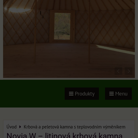
Produkty
Menu
Úvod
Krbová a peletová kamna s teplovodním výměníkem
Novia W – litinová krbová kamna