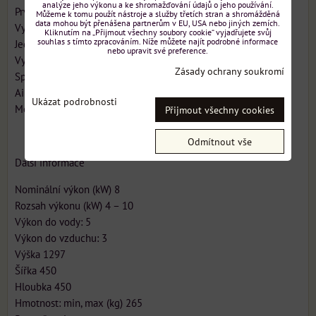
analýze jeho výkonu a ke shromažďování údajů o jeho používání.
Prvotřídní litina
Můžeme k tomu použít nástroje a služby třetích stran a shromážděná
data mohou být přenášena partnerům v EU, USA nebo jiných zemích.
Vysoká míra akumulace (kamna mají 235 kg litiny)
Kliknutím na „Přijmout všechny soubory cookie“ vyjadřujete svůj
souhlas s tímto zpracováním. Níže můžete najít podrobné informace
Jednoduché ovládání
nebo upravit své preference.
Vysoká účinnost 83%
Zásady ochrany soukromí
Spalování dřevoplynů
Airwash systém proti usazování sazí na skle
Ukázat podrobnosti
Možnost připojení přívodu externího vzduchu
Přijmout všechny cookies
Odmítnout vše
Další informace
Nominální výkon (kW) 8
Rozsah výkonu (kW) 4 – 10
Výkon do vody: 5
Výkon do vzduchu: 3
Výška 1297
Šířka 450
Hloubka 450
Hmotnost: min, max (kg) 265