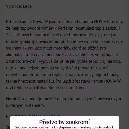
Výrobce:
Leda
Krbová kamna Novia W jsou rozdílná od modelu NOVIA Plus tím,
že mají teplovodní výměník. Perfektní akumulaci tepla zajišťují
3 ks litinových prstenců o celkové hmotnosti 45 kg, které jsou
umístěny nad spalovací komorou. Co je ovšem velmi zajímavé, je
srovnání akumulace mezi materiály, které se běžně pro
akumulaci tepla na kamna používají, viz. obrázek ve fotogalerii.
Z tohoto srovnání vyplývá, že litina jak rychle teplo přijímá (tzn.
tato kamna nejsou pomalá ve vyhřívání prostoru), tak má
největší poměr přijatého tepla jak na prostorový objem hmoty,
tak na hmotnost materiálu. Pro lepší představu kamna NOVIA W
drží teplo cca. o 40% déle než ostatní kamna.
Horní část kamen je možné opatřit keramickým či pískovcovým
okrasným prstencem.
PŘEDNOSTI KAMEN NOVIA W:
Předvolby soukromí
Teplovodní výměník
Soubory cookie používáme k vylepšení vaší návštěvy tohoto webu, k