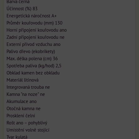
Barva černá
Účinnost (%) 83
Energetická náročnost A+
Průměr kouřovodu (mm) 130
Horní připojení kouřovodu ano
Zadní připojení kouřovodu ne
Externí přívod vzduchu ano
Palivo dřevo (ekobrikety)
Max. délka polena (cm) 36
Spotřeba paliva (kg/hod) 2,5
Obklad kamen bez obkladu
Materiál litinová
Integrovaná trouba ne
Kamna "na noze" ne
Akumulace ano
Otočná kamna ne
Prosklení čelní
Rošt ano – pohyblivý
Umístění volně stojící
Tvar kulatá