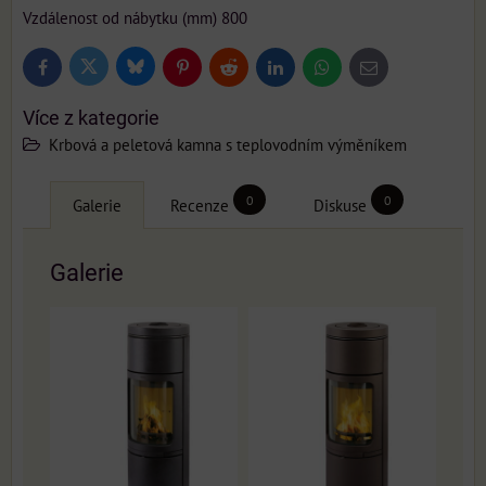
Vzdálenost od nábytku (mm) 800
Bluesky
Twitter
Facebook
Pinterest
Reddit
LinkedIn
WhatsApp
E-
mail
Více z kategorie
Krbová a peletová kamna s teplovodním výměníkem
0
0
Galerie
Recenze
Diskuse
Galerie