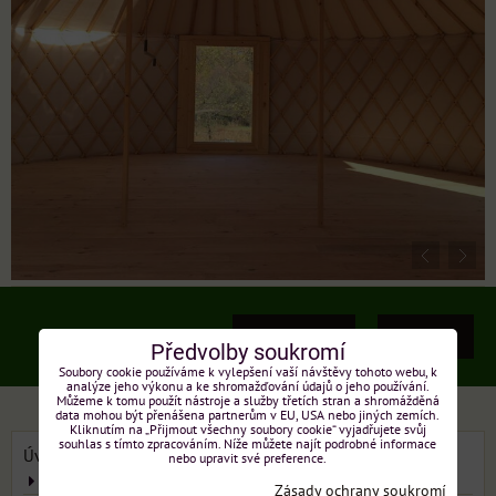
Produkty
Menu
Předvolby soukromí
Soubory cookie používáme k vylepšení vaší návštěvy tohoto webu, k
analýze jeho výkonu a ke shromažďování údajů o jeho používání.
Můžeme k tomu použít nástroje a služby třetích stran a shromážděná
data mohou být přenášena partnerům v EU, USA nebo jiných zemích.
Kliknutím na „Přijmout všechny soubory cookie“ vyjadřujete svůj
souhlas s tímto zpracováním. Níže můžete najít podrobné informace
Úvod
Rostliny pro GreenBags e-shop
nebo upravit své preference.
Odkaz na Eko partnery
Zásady ochrany soukromí